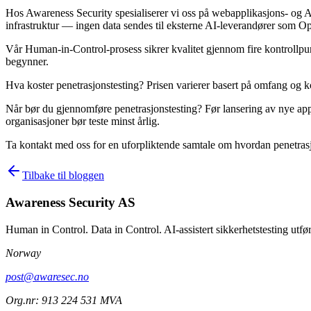
Hos Awareness Security spesialiserer vi oss på webapplikasjons- og AP
infrastruktur — ingen data sendes til eksterne AI-leverandører som O
Vår Human-in-Control-prosess sikrer kvalitet gjennom fire kontrollpunk
begynner.
Hva koster penetrasjonstesting? Prisen varierer basert på omfang og kom
Når bør du gjennomføre penetrasjonstesting? Før lansering av nye app
organisasjoner bør teste minst årlig.
Ta kontakt med oss for en uforpliktende samtale om hvordan penetrasj
Tilbake til bloggen
Awareness Security AS
Human in Control. Data in Control. AI-assistert sikkerhetstesting utført
Norway
post@awaresec.no
Org.nr: 913 224 531 MVA