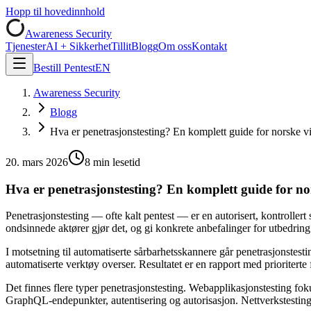
Hopp til hovedinnhold
Awareness Security
Tjenester
AI + Sikkerhet
Tillit
Blogg
Om oss
Kontakt
Bestill Pentest
EN
Awareness Security
Blogg
Hva er penetrasjonstesting? En komplett guide for norske v
20. mars 2026
8 min lesetid
Hva er penetrasjonstesting? En komplett guide for n
Penetrasjonstesting — ofte kalt pentest — er en autorisert, kontrollert 
ondsinnede aktører gjør det, og gi konkrete anbefalinger for utbedring
I motsetning til automatiserte sårbarhetsskannere går penetrasjonstes
automatiserte verktøy overser. Resultatet er en rapport med prioriterte
Det finnes flere typer penetrasjonstesting. Webapplikasjonstesting 
GraphQL-endepunkter, autentisering og autorisasjon. Nettverkstesting 