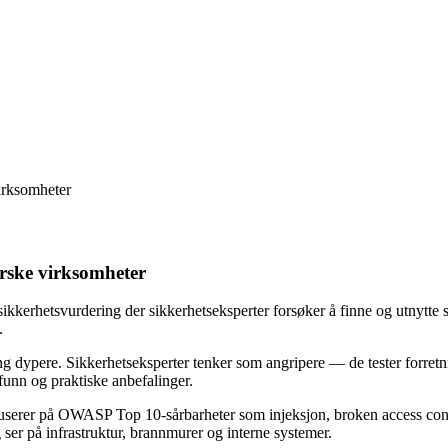
irksomheter
orske virksomheter
sikkerhetsvurdering der sikkerhetseksperter forsøker å finne og utnytte s
.
ting dypere. Sikkerhetseksperter tenker som angripere — de tester forret
 funn og praktiske anbefalinger.
fokuserer på OWASP Top 10-sårbarheter som injeksjon, broken access con
ser på infrastruktur, brannmurer og interne systemer.