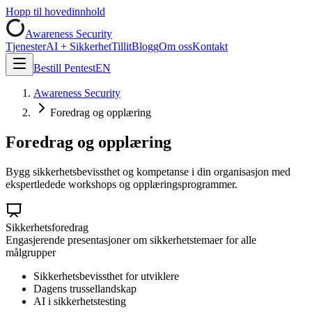
Hopp til hovedinnhold
Awareness Security
Tjenester
AI + Sikkerhet
Tillit
Blogg
Om oss
Kontakt
Bestill Pentest
EN
Awareness Security
Foredrag og opplæring
Foredrag og opplæring
Bygg sikkerhetsbevissthet og kompetanse i din organisasjon med
ekspertledede workshops og opplæringsprogrammer.
Sikkerhetsforedrag
Engasjerende presentasjoner om sikkerhetstemaer for alle
målgrupper
Sikkerhetsbevissthet for utviklere
Dagens trussellandskap
AI i sikkerhetstesting