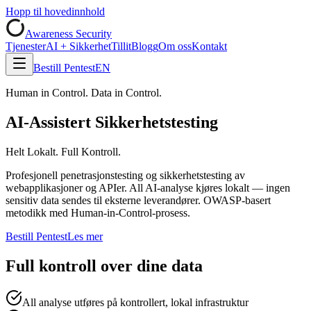
Hopp til hovedinnhold
Awareness Security
Tjenester
AI + Sikkerhet
Tillit
Blogg
Om oss
Kontakt
Bestill Pentest
EN
Human in Control. Data in Control.
AI-Assistert Sikkerhetstesting
Helt Lokalt. Full Kontroll.
Profesjonell penetrasjonstesting og sikkerhetstesting av
webapplikasjoner og APIer. All AI-analyse kjøres lokalt — ingen
sensitiv data sendes til eksterne leverandører. OWASP-basert
metodikk med Human-in-Control-prosess.
Bestill Pentest
Les mer
Full kontroll over dine data
All analyse utføres på kontrollert, lokal infrastruktur