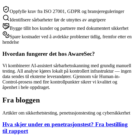
Oppfylle krav fra ISO 27001, GDPR og bransjereguleringer
Identifisere sårbarheter før de utnyttes av angripere
Bygge tillit hos kunder og partnere med dokumentert sikkerhet
Spare kostnader ved å avdekke problemer tidlig, fremfor etter en
hendelse
Hvordan fungerer det hos AwareSec?
Vi kombinerer AI-assistert sårbarhetsskanning med grundig manuell
testing. All analyse kjøres lokalt på kontrollert infrastruktur — ingen
data sendes til eksterne leverandører. Gjennom vår Human-in-
Control-prosess med fire kontrollpunkter sikrer vi kvalitet og
åpenhet i hele oppdraget.
Fra bloggen
Artikler om sikkerhetstesting, penetrasjonstesting og cybersikkerhet
Hva skjer under en penetrasjonstest? Fra bestilling
til rapport